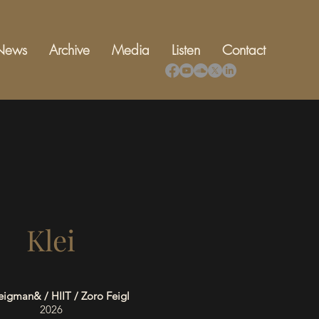
News
Archive
Media
Listen
Contact
Klei
igman& / HIIT / Zoro Feigl
2026