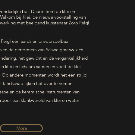
onderlijke bol. Daarin tien ton klei en
 Welkom bij Klei, de nieuwe voorstelling van
erking met beeldend kunstenaar Zoro Feigl
 Feigl een aards en onvoorspelbaar
geven de performers van Schweigman& zich
zindering, het gewicht en de vergankelijkheid
en klei en lichaam samen en voelt de klei
 Op andere momenten wordt het een strijd.
t landschap lijken het over te nemen.
bespelen de keramische instrumenten van
oor een klankwereld van klei en water
More